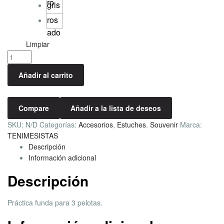
ro
gris
ros
ado
Limpiar
Añadir al carrito
Compare
Añadir a la lista de deseos
SKU:
N/D
Categorías:
Accesorios
,
Estuches
,
Souvenir
Marca:
TENIMESISTAS
Descripción
Información adicional
Descripción
Práctica funda para 3 pelotas.