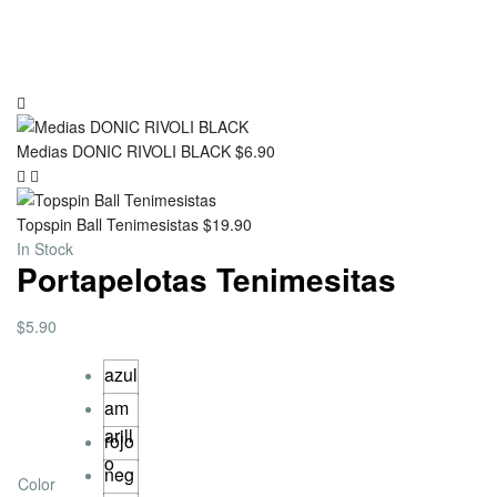
Medias DONIC RIVOLI BLACK
$
6.90
Topspin Ball Tenimesistas
$
19.90
In Stock
Portapelotas Tenimesitas
$
5.90
azul
am
arill
rojo
o
neg
Color